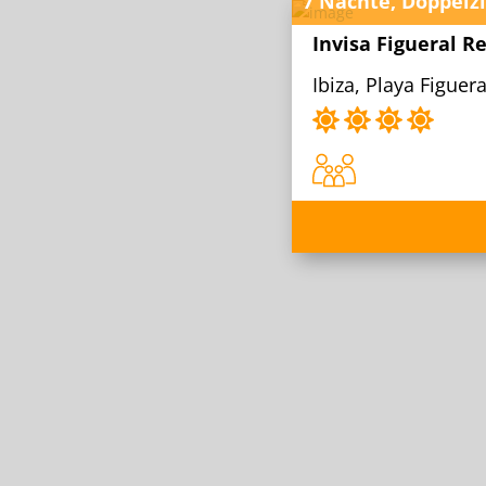
7 Nächte, Doppelz
Invisa Figueral Re
Ibiza, Playa Figuera