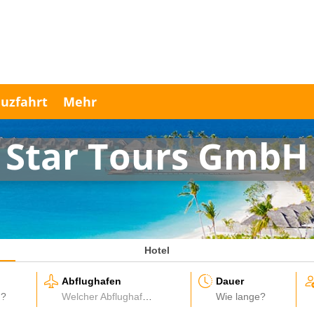
uzfahrt
Mehr
Star Tours GmbH
Hotel
Abflughafen
Dauer
Welcher Abflughafen?