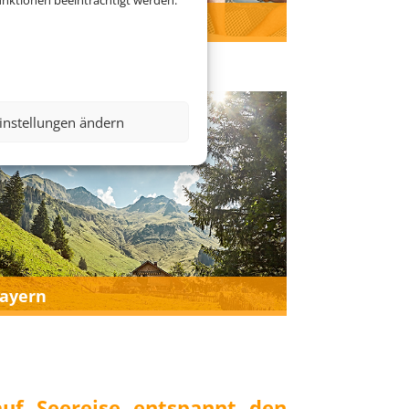
nktionen beeinträchtigt werden.
luburlaub
instellungen ändern
ayern
auf Seereise entspannt den