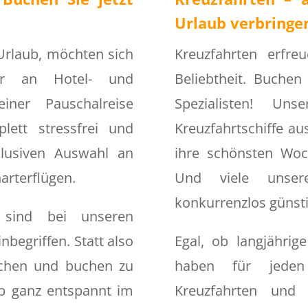
Urlaub verbringe
 Urlaub, möchten sich
Kreuzfahrten erfr
r an Hotel- und
Beliebtheit. Buchen
iner Pauschalreise
Spezialisten! Uns
ett stressfrei und
Kreuzfahrtschiffe au
klusiven Auswahl an
ihre schönsten Woc
arterflügen.
Und viele unser
konkurrenzlos günsti
 sind bei unseren
nbegriffen. Statt also
Egal, ob langjährig
uchen und buchen zu
haben für jede
b ganz entspannt im
Kreuzfahrten und e