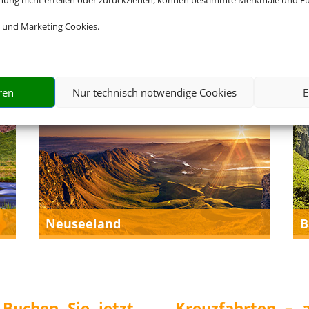
mmung nicht erteilen oder zurückziehen, können bestimmte Merkmale und Fu
Portugal
C
 und Marketing Cookies.
ren
Nur technisch notwendige Cookies
E
Neuseeland
B
 Buchen Sie jetzt
Kreuzfahrten – 